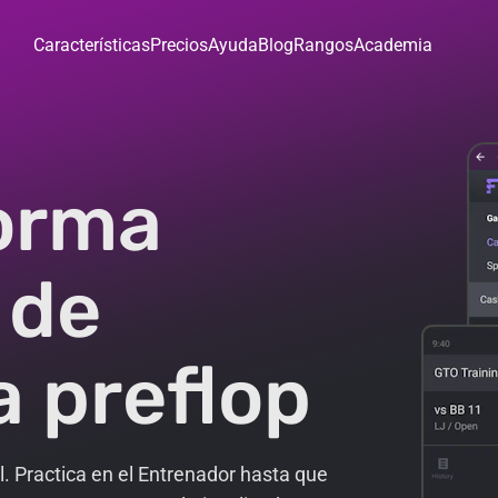
Características
Precios
Ayuda
Blog
Rangos
Academia
forma
 de
a preflop
. Practica en el Entrenador hasta que