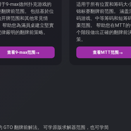
于9-max德州扑克游戏的
适用于所有位置和筹码大
整翻牌前范围。 包括基於位
锦标赛翻牌前范围。 涵盖
的开牌范围和其他常見情
码游戏、中等筹码和短筹码
。 帮助您為滿員桌建立堅實
棄范围。 帮助您在MTT的
紀律嚴明的翻牌前策略。
个階段做出正確的翻牌前
策。
查看9-max范围
查看MTT范围
GTO 翻牌前解法。 可学原版求解器范围，也可学简