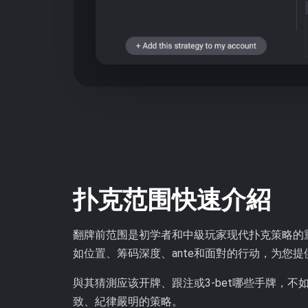
扑克范围快速介紹
翻牌前范围是初学者和中級玩家现代扑克策略的
如位置、筹码深度、ante和面對的行动，为您
與其猜測应该开牌、跟注或3-bet哪些手牌，
致、紀律嚴明的策略。