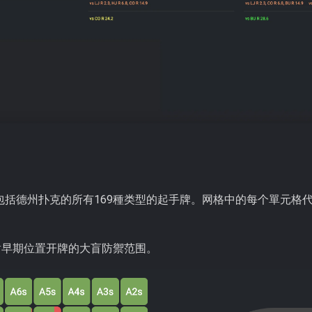
，包括德州扑克的所有169種类型的起手牌。网格中的每个單元
）中對早期位置开牌的大盲防禦范围。