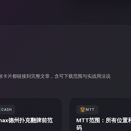
张卡片都链接到完整文章，含可下载范围与实战用法说
CASH
MTT
-max德州扑克翻牌前范
MTT范围：所有位置
码