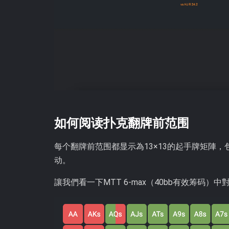
如何阅读扑克翻牌前范围
每个翻牌前范围都显示為13×13的起手牌矩陣
动。
讓我們看一下MTT 6-max（40bb有效筹码