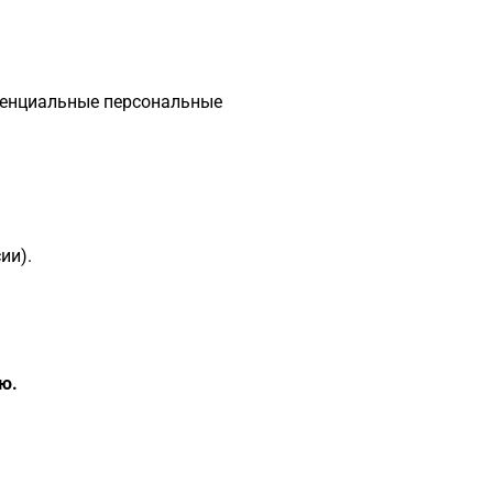
денциальные персональные
ии).
ю.