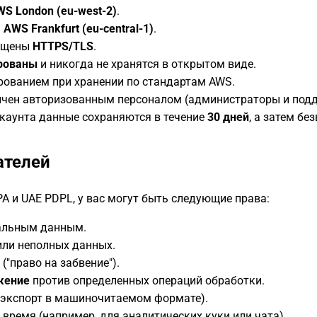
S London (eu-west-2)
.
:
AWS Frankfurt (eu-central-1)
.
ищены
HTTPS/TLS
.
рованы
и никогда не хранятся в открытом виде.
ванием при хранении по стандартам AWS.
ичен авторизованным персоналом (администраторы и подд
каунта данные сохраняются в течение
30 дней
, а затем бе
ателей
PA и UAE PDPL, у вас могут быть следующие права:
альным данным.
ли неполных данных.
"право на забвение").
жение
против определенных операций обработки.
экспорт в машиночитаемом формате).
время (например, для аналитических куки или чата).