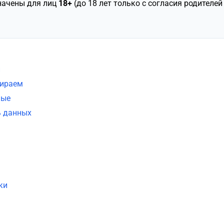
начены для лиц
18+
(до 18 лет только с согласия родителе
и
бираем
ные
ь данных
я
ки