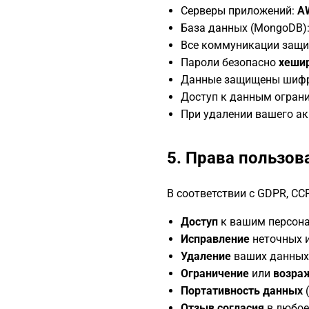
Серверы приложений:
AW
База данных (MongoDB)
Все коммуникации защ
Пароли безопасно
хеши
Данные защищены шифро
Доступ к данным огран
При удалении вашего ак
5. Права пользов
В соответствии с GDPR, CC
Доступ
к вашим персон
Исправление
неточных и
Удаление
ваших данных (
Ограничение
или
возра
Портативность данных
(
Отзыв согласия
в любое 