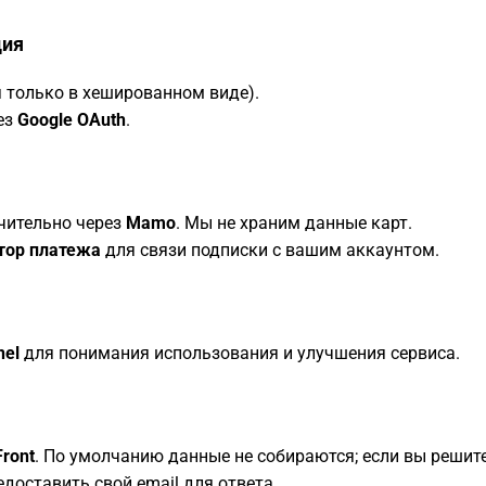
ция
 только в хешированном виде).
ез
Google OAuth
.
чительно через
Mamo
. Мы не храним данные карт.
тор платежа
для связи подписки с вашим аккаунтом.
nel
для понимания использования и улучшения сервиса.
Front
. По умолчанию данные не собираются; если вы решите
доставить свой email для ответа.