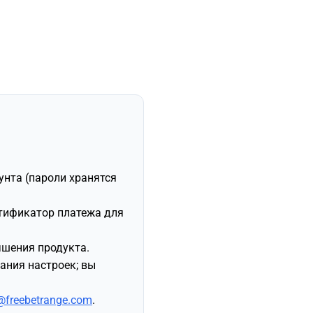
унта (пароли хранятся
нтификатор платежа для
чшения продукта.
ания настроек; вы
@freebetrange.com
.