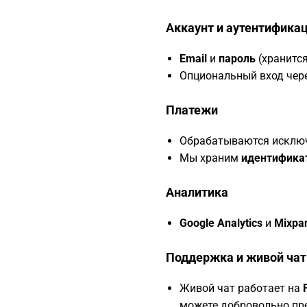
Аккаунт и аутентифика
Email
и
пароль
(хранится
Опциональный вход чер
Платежи
Обрабатываются исклю
Мы храним
идентифика
Аналитика
Google Analytics
и
Mixpa
Поддержка и живой чат
Живой чат работает на
можете добровольно пре