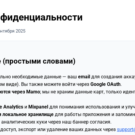
нфиденциальности
нтября 2025
 (простыми словами)
льно необходимые данные — ваш
email
для создания акка
м виде). Вы также можете войти через
Google OAuth
.
ются через Mamo
; мы не храним данные карт, только иде
e Analytics
и
Mixpanel
для понимания использования и улу
и локальное хранилище
для работы приложения и запомин
 аналитических куки через наш баннер согласия.
доступ, экспорт или удаление ваших данных через
support